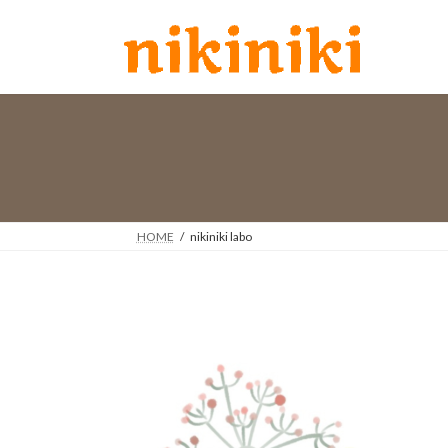
コ
ナ
ン
ビ
テ
ゲ
ン
ー
ツ
シ
へ
ョ
ス
ン
キ
に
ッ
移
プ
動
HOME
nikiniki labo