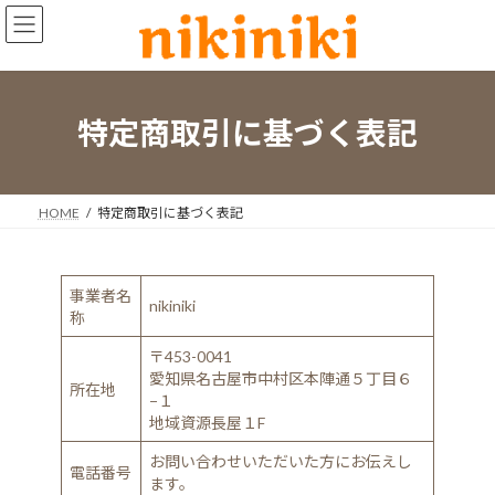
コ
ナ
ン
ビ
テ
ゲ
ン
ー
ツ
シ
へ
ョ
特定商取引に基づく表記
ス
ン
キ
に
ッ
移
プ
動
HOME
特定商取引に基づく表記
事業者名
nikiniki
称
〒453-0041
愛知県名古屋市中村区本陣通５丁目６
所在地
−１
地域資源長屋１F
お問い合わせいただいた方にお伝えし
電話番号
ます。