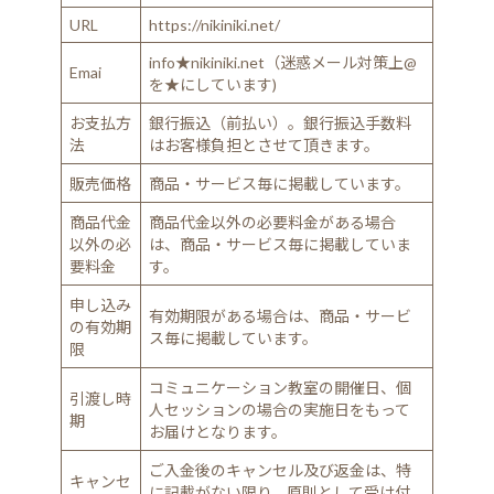
URL
https://nikiniki.net/
info★nikiniki.net（迷惑メール対策上@
Emai
を★にしています)
お支払方
銀行振込（前払い）。銀行振込手数料
法
はお客様負担とさせて頂きます。
販売価格
商品・サービス毎に掲載しています。
商品代金
商品代金以外の必要料金がある場合
以外の必
は、商品・サービス毎に掲載していま
要料金
す。
申し込み
有効期限がある場合は、商品・サービ
の有効期
ス毎に掲載しています。
限
コミュニケーション教室の開催日、個
引渡し時
人セッションの場合の実施日をもって
期
お届けとなります。
ご入金後のキャンセル及び返金は、特
キャンセ
に記載がない限り、原則として受け付